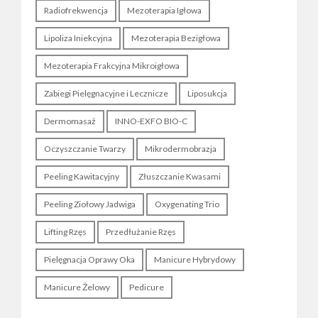
GALERIA
Radiofrekwencja
Mezoterapia Igłowa
PROMOCJE
Lipoliza Iniekcyjna
Mezoterapia Bezigłowa
KONTAKT
Mezoterapia Frakcyjna Mikroigłowa
KOSMETYKI
Zabiegi Pielęgnacyjne i Lecznicze
Liposukcja
Dermomasaż
INNO-EXFO BIO-C
Oczyszczanie Twarzy
Mikrodermobrazja
Peeling Kawitacyjny
Złuszczanie Kwasami
Peeling Ziołowy Jadwiga
Oxygenating Trio
Lifting Rzęs
Przedłużanie Rzęs
Pielęgnacja Oprawy Oka
Manicure Hybrydowy
Manicure Żelowy
Pedicure