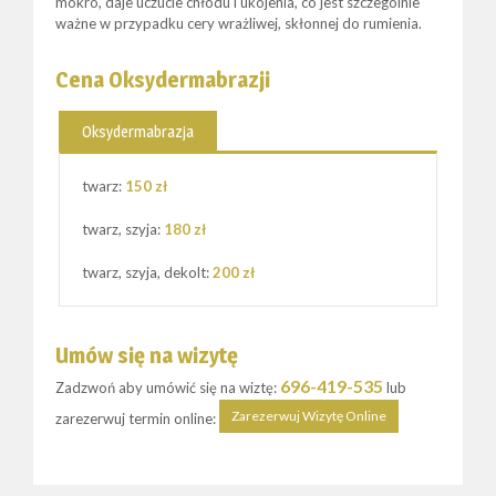
mokro, daje uczucie chłodu i ukojenia, co jest szczególnie
ważne w przypadku cery wrażliwej, skłonnej do rumienia.
Cena Oksydermabrazji
Oksydermabrazja
twarz:
150 zł
twarz, szyja:
180 zł
twarz, szyja, dekolt:
200 zł
Umów się na wizytę
696-419-535
Zadzwoń aby umówić się na wiztę:
lub
Zarezerwuj Wizytę Online
zarezerwuj termin online: