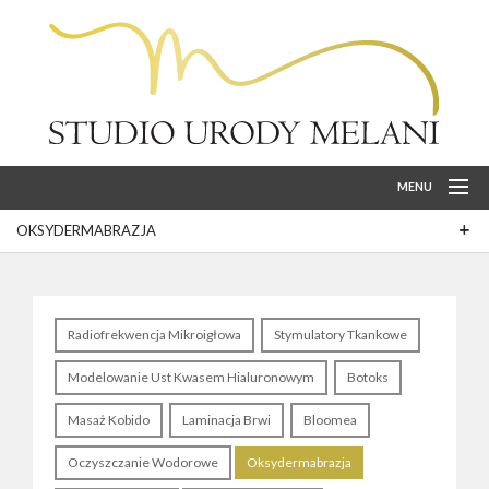
MENU
OKSYDERMABRAZJA
ZABIEGI
CENNIK
O MNIE
Radiofrekwencja Mikroigłowa
Stymulatory Tkankowe
BLOG
Modelowanie Ust Kwasem Hialuronowym
Botoks
FACEBOOK
Masaż Kobido
Laminacja Brwi
Bloomea
REZERWACJA ONLINE
Oczyszczanie Wodorowe
Oksydermabrazja