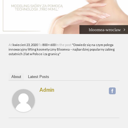
GALERIA
PROMOCJE
KONTAKT
bloomea-wroclaw
KOSMETYKI
At
kwiecień 23, 2020
To
800 × 600
In the post
"Dowiedz się na czym polega
innowacyjny lifting kosmetyczny Bloomea – najbardziej popularny zabieg
ostatnich 2 lat w Polsce i za granicą"
About
Latest Posts
Admin