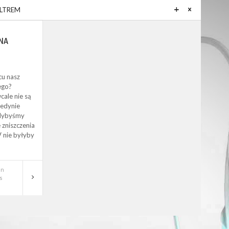
ILTREM
NA
cu nasz
ego?
cale nie są
jedynie
Gdybyśmy
e zniszczenia
 nie byłyby
In
s