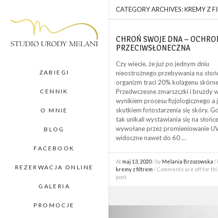
CATEGORY ARCHIVES:
KREMY Z F
CHROŃ SWOJE DNA – OCHRO
PRZECIWSŁONECZNA
Czy wiecie, że już po jednym dniu
ZABIEGI
nieostrożnego przebywania na słoń
organizm traci 20% kolagenu skórn
CENNIK
Przedwczesne zmarszczki i bruzdy w
wynikiem procesu fizjologicznego a 
skutkiem fotostarzenia się skóry. 
O MNIE
tak unikali wystawiania się na słońc
wywołane przez promieniowanie UV
BLOG
widoczne nawet do 60 …
FACEBOOK
At
maj 13, 2020
/ by
Melania Brzozowska
/ 
REZERWACJA ONLINE
kremy z filtrem
/ Comments are off for thi
post
GALERIA
PROMOCJE