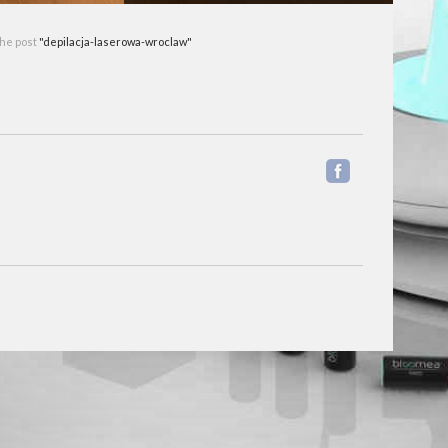
the post
"depilacja-laserowa-wroclaw"