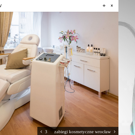
W
3
zabiegi kosmetyczne wrocław