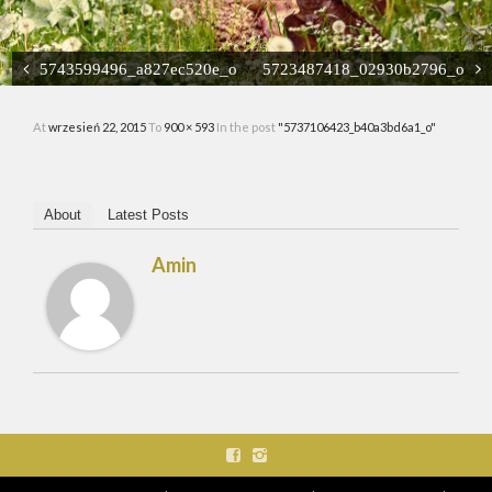
GALERIA
PROMOCJE
5743599496_a827ec520e_o
5723487418_02930b2796_o
KONTAKT
At
wrzesień 22, 2015
To
900 × 593
In the post
"5737106423_b40a3bd6a1_o"
KOSMETYKI
About
Latest Posts
Amin