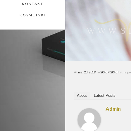
KONTAKT
KOSMETYKI
At
maj 23, 2019
To
2048 × 2048
In the p
About
Latest Posts
Admin