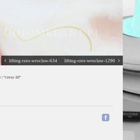
lifting-rzes-wroclaw-634
lifting-rzes-wroclaw-1290
ost
"rzesy-2d"